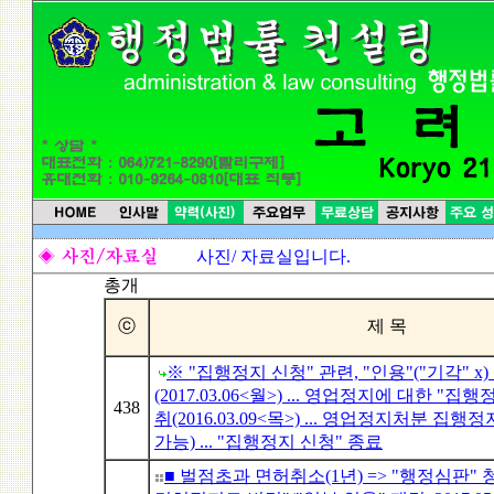
사진/ 자료실입니다.
총
개
ⓒ
제 목
※ "집행정지 신청" 관련, "인용"("기각" x)
(2017.03.06<월>) ... 영업정지에 대한 "집
438
취(2016.03.09<목>) ... 영업정지처분 집
가능) ... "집행정지 신청" 종료
■ 벌점초과 면허취소(1년) => "행정심판" 청