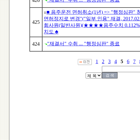
426
■ 음주운전 면허취소(1년) => "행정심판" 청
면허정지로 변경"("일부 인용" 재결, 2017.02.
425
회사원(일반사원)(★★★★음주수치 0.112%
치도 ♣
"재결서" 수취 ... "행정심판" 종료
424
1
2
3
4
5
6
7