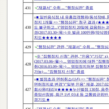
"재결서" 수취 ... "행정심판" 종료
431
■ 일반음식점 내 유흥접객행위(동석작배, 
정지 1개월 => "행정심판" 청구 결과 (★★
430
도 불구하고...)"영업정지 20일에 갈음하는 
경(2017.03.30<목>) ※ 벌금 100만원(약
치도★★★★ ♣
"행정심판" 관련, "재결서" 수취 ... "행정
429
※ "집행정지 신청" 관련, "인용"("기각" x)
(2017.03.06<월>) ... 영업정지에 대한 "집
428
취(2016.03.09<목>) ... 영업정지처분 집
가능) ... "집행정지 신청" 종료
■ 벌점초과 면허취소(1년) => "행정심판" 청
면허정지로 변경"("일부 인용" 재결, 2017.02.
427
회사원(대리)(★★★★누산벌점 130점, 음주운전
중앙선침범, 최근 1년 이내 등 교통법규위반 전
경기도 ♣
"재결서" 수취 ... "행정심판" 종료