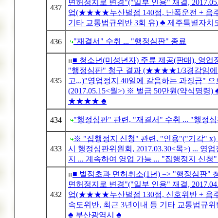
면허정지로 변경"("일부 인용" 재결, 2017.05.
437
업(★★★★누산벌점 140점, 난폭운전 + 음주운
기타 교통법규위반 3회 유) ♣ 제주특별자치도
"재결서" 수취 ... "행정심판" 종료
436
■ 청소년(미성년자) 주류 제공(판매), 영업정
"행정심판" 청구 결과 (★★★★1/3경감임
435
고...)"영업정지 40일에 갈음하는 과징금" 
(2017.05.15<월>) ※ 벌금 50만원(약식명령
★★★★ ♣
"행정심판" 관련, "재결서" 수취 ... "행정
434
※ "집행정지 신청" 관련, "인용"("기각" 
433
시 행정심판위원회, 2017.03.30<목>) ...
지 ... 계속하여 영업 가능 ... "집행정지 신청
■ 벌점초과 면허취소(1년) => "행정심판" 청
면허정지로 변경"("일부 인용" 재결, 2017.04.
432
업(★★★★누산벌점 130점, 신호위반 + 음주운
속도위반, 최근 3년이내 등 기타 교통법규위반
♣ 부산광역시 ♣